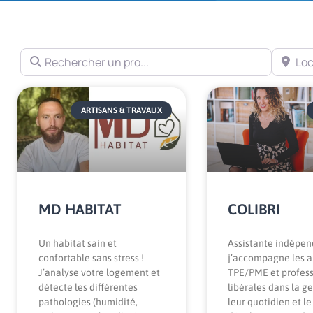
Rechercher un pro...
Localisa
Page
Pa
ARTISANS & TRAVAUX
MD HABITAT
COLIBRI
Un habitat sain et
Assistante indépen
confortable sans stress !
j’accompagne les ar
J’analyse votre logement et
TPE/PME et profes
détecte les différentes
libérales dans la g
pathologies (humidité,
leur quotidien et le