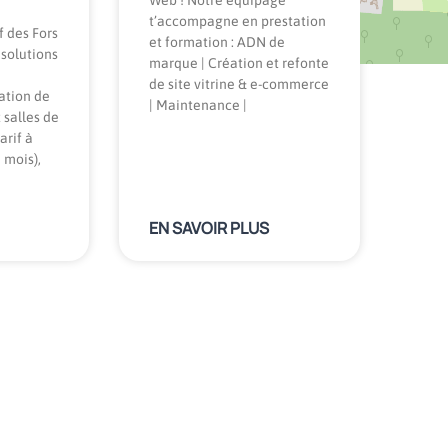
Web ! Notre équipage
t’accompagne en prestation
f des Fors
et formation : ADN de
 solutions
marque | Création et refonte
de site vitrine & e-commerce
cation de
| Maintenance |
 salles de
arif à
 mois),
EN SAVOIR PLUS