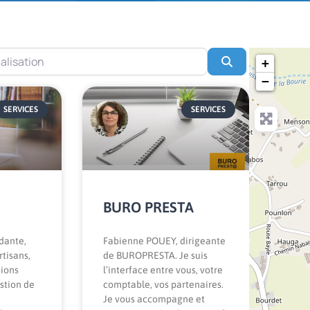
tion
Search
+
−
ge
SERVICES
SERVICES
BURO PRESTA
dante,
Fabienne POUEY, dirigeante
tisans,
de BUROPRESTA. Je suis
sions
l’interface entre vous, votre
estion de
comptable, vos partenaires.
Je vous accompagne et