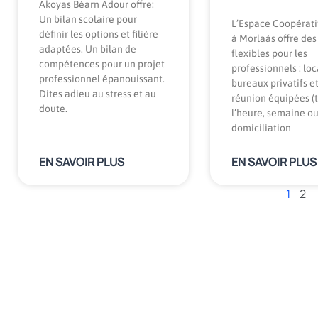
Akoyas Béarn Adour offre:
Un bilan scolaire pour
L’Espace Coopérati
définir les options et filière
à Morlaàs offre des
adaptées. Un bilan de
flexibles pour les
compétences pour un projet
professionnels : lo
professionnel épanouissant.
bureaux privatifs et
Dites adieu au stress et au
réunion équipées (t
doute.
l’heure, semaine ou
domiciliation
EN SAVOIR PLUS
EN SAVOIR PLUS
1
2