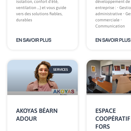
isolation, confort d’été,
développement de 
ventilation …) et vous guide
entreprise : • Gesti
vers des solutions fiables,
administrative • Ge
durables
commerciale •
Communication
EN SAVOIR PLUS
EN SAVOIR PLUS
SERVICES
AKOYAS BÉARN
ESPACE
ADOUR
COOPÉRATIF
FORS