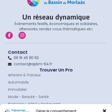
Un réseau dynamique
Événements festifs, économiques et solidaires,
afterworks, rendez-vous thématiques etc.
F
I
a
n
c
s
e
t
b
a
Contact
o
g
06 16 45 90 92
o
r
contact@apbm-64.fr
k
a
-
m
Trouver Un Pro
f
Artisans & Travaux
Automobile
Immobilier
Mode - Beauté - Santé
Brasserie - Hôtel - Restaurant
Gérer le consentement
Services