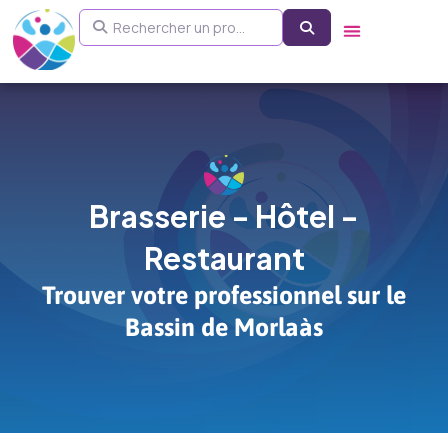
Aller
Rechercher un pro...
Search
au
contenu
Brasserie - Hôtel -
Restaurant
Trouver votre professionnel sur le
Bassin de Morlaàs