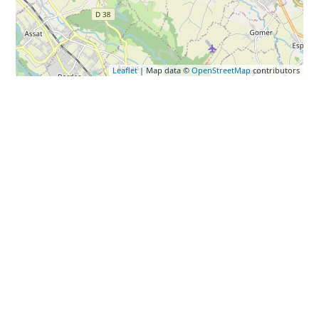
Leaflet
| Map data ©
OpenStreetMap
contributors