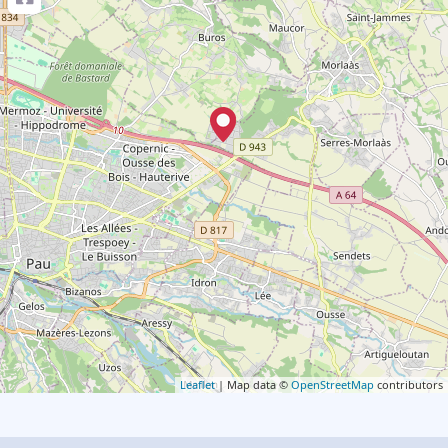
Leaflet
| Map data ©
OpenStreetMap
contributors