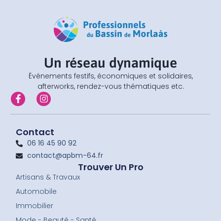
Un réseau dynamique
Événements festifs, économiques et solidaires,
afterworks, rendez-vous thématiques etc.
F
I
a
n
c
s
e
t
b
a
Contact
o
g
06 16 45 90 92
o
r
contact@apbm-64.fr
k
a
-
m
Trouver Un Pro
f
Artisans & Travaux
Automobile
Immobilier
Mode - Beauté - Santé