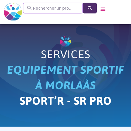
Aller
Rechercher un pro...
Search
au
contenu
SERVICES
EQUIPEMENT SPORTIF
À MORLAÀS
SPORT’R - SR PRO