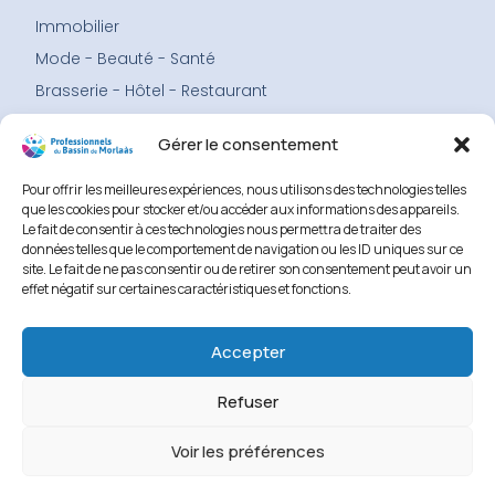
Immobilier
Mode - Beauté - Santé
Brasserie - Hôtel - Restaurant
Services
Gérer le consentement
Menu
Accueil
Pour offrir les meilleures expériences, nous utilisons des technologies telles
Les professionnels
que les cookies pour stocker et/ou accéder aux informations des appareils.
Le fait de consentir à ces technologies nous permettra de traiter des
L’association
données telles que le comportement de navigation ou les ID uniques sur ce
Adhérer
site. Le fait de ne pas consentir ou de retirer son consentement peut avoir un
effet négatif sur certaines caractéristiques et fonctions.
Faire un don
Contact
Accepter
Mentions légales
Politique cookies
Refuser
Voir les préférences
©2026 Tous droits réservés