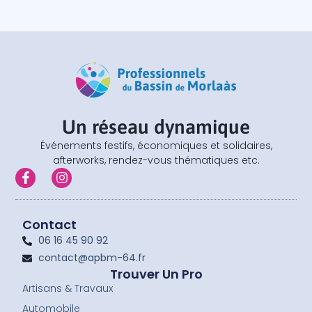
Un réseau dynamique
Événements festifs, économiques et solidaires,
afterworks, rendez-vous thématiques etc.
F
I
a
n
c
s
e
t
b
a
Contact
o
g
06 16 45 90 92
o
r
contact@apbm-64.fr
k
a
-
m
Trouver Un Pro
f
Artisans & Travaux
Automobile