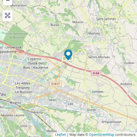
−
Leaflet
| Map data ©
OpenStreetMap
contributors