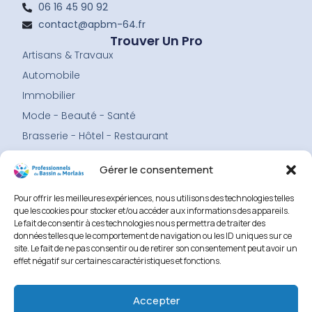
o
g
06 16 45 90 92
o
r
contact@apbm-64.fr
k
a
-
m
Trouver Un Pro
f
Artisans & Travaux
Automobile
Immobilier
Mode - Beauté - Santé
Brasserie - Hôtel - Restaurant
Services
Gérer le consentement
Menu
Accueil
Pour offrir les meilleures expériences, nous utilisons des technologies telles
Les professionnels
que les cookies pour stocker et/ou accéder aux informations des appareils.
Le fait de consentir à ces technologies nous permettra de traiter des
L’association
données telles que le comportement de navigation ou les ID uniques sur ce
Adhérer
site. Le fait de ne pas consentir ou de retirer son consentement peut avoir un
effet négatif sur certaines caractéristiques et fonctions.
Faire un don
Contact
Accepter
Mentions légales