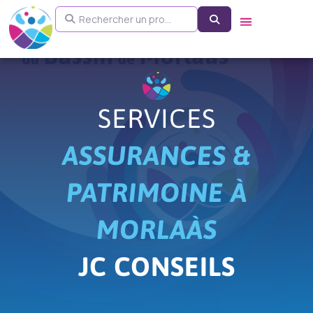
Aller
Rechercher un pro...
Search
au
contenu
SERVICES
ASSURANCES &
PATRIMOINE À
MORLAÀS
JC CONSEILS