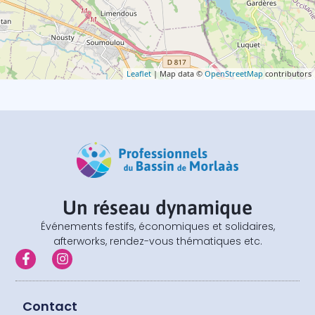
Leaflet
| Map data ©
OpenStreetMap
contributors
Un réseau dynamique
Événements festifs, économiques et solidaires,
afterworks, rendez-vous thématiques etc.
F
I
a
n
c
s
e
t
b
a
Contact