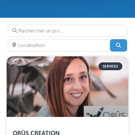
Rechercher un pro...
Localisation
Searc
Page
Page
Page
Page
Page
Page
SERVICES
ORÜS CREATION