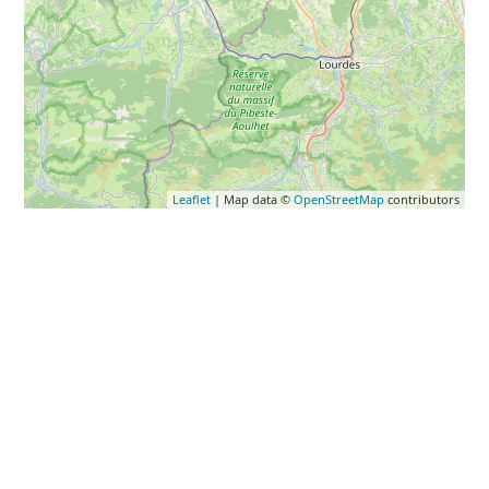
Leaflet
| Map data ©
OpenStreetMap
contributors