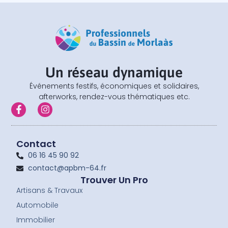
Un réseau dynamique
Événements festifs, économiques et solidaires,
afterworks, rendez-vous thématiques etc.
F
I
a
n
c
s
e
t
b
a
Contact
o
g
06 16 45 90 92
o
r
contact@apbm-64.fr
k
a
-
m
Trouver Un Pro
f
Artisans & Travaux
Automobile
Immobilier