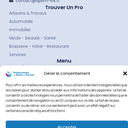
contact@apbm-64.fr
k
a
-
m
Trouver Un Pro
f
Artisans & Travaux
Automobile
Immobilier
Mode - Beauté - Santé
Brasserie - Hôtel - Restaurant
Services
Menu
Accueil
Gérer le consentement
Les professionnels
L’association
Pour offrir les meilleures expériences, nous utilisons des technologies telles que
les cookies pour stocker et/ou accéder aux informations des appareils. Le fait de
Adhérer
consentir à ces technologies nous permettra de traiter des données telles que le
Faire un don
comportement de navigation ou les ID uniques sur ce site. Le fait de ne pas
consentir ou de retirer son consentement peut avoir un effet négatif sur
Contact
certaines caractéristiques et fonctions.
Mentions légales
Politique cookies
Accepter