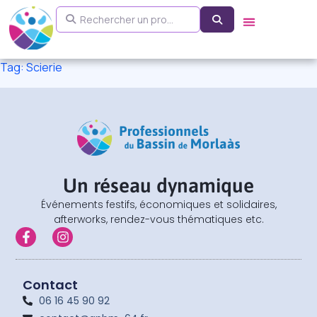
Aller
Rechercher un pro...
Search
au
contenu
Tag: Scierie
Un réseau dynamique
Événements festifs, économiques et solidaires,
afterworks, rendez-vous thématiques etc.
F
I
a
n
c
s
e
t
b
a
Contact
o
g
06 16 45 90 92
o
r