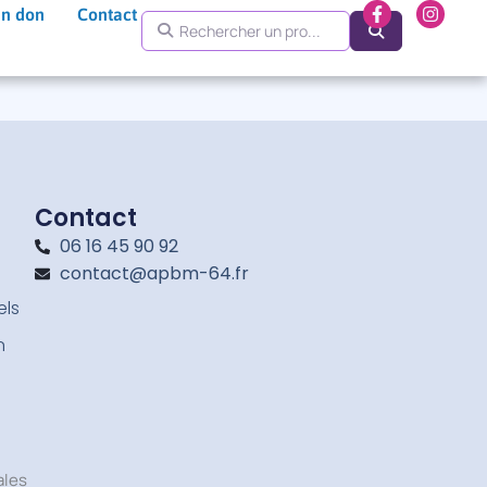
F
I
un don
Contact
Rechercher un pro...
a
n
Search
c
s
e
t
b
a
o
g
o
r
k
a
-
m
f
Contact
06 16 45 90 92
contact@apbm-64.fr
els
n
ales