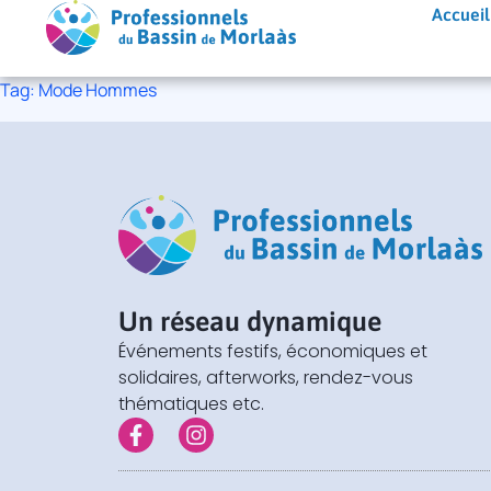
Aller
Accueil
au
contenu
Tag: Mode Hommes
Un réseau dynamique
Événements festifs, économiques et
solidaires, afterworks, rendez-vous
thématiques etc.
F
I
a
n
c
s