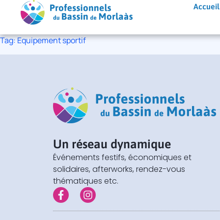
Aller
Accueil
au
contenu
Tag: Equipement sportif
Un réseau dynamique
Événements festifs, économiques et
solidaires, afterworks, rendez-vous
thématiques etc.
F
I
a
n
c
s