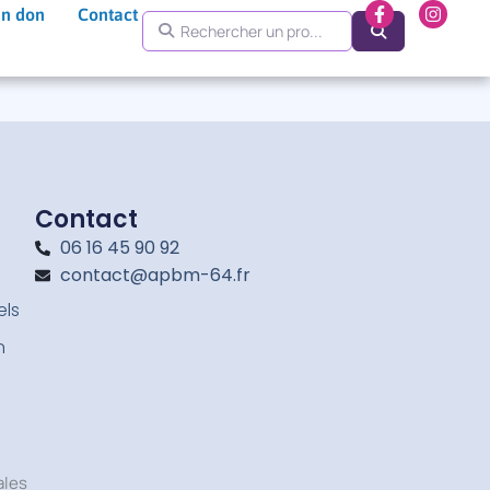
F
I
un don
Contact
Rechercher un pro...
a
n
Search
c
s
e
t
b
a
o
g
o
r
k
a
-
m
f
Contact
06 16 45 90 92
contact@apbm-64.fr
els
n
ales