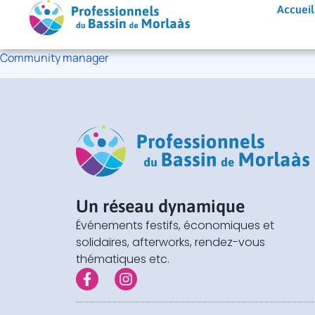
Aller
Accueil
au
contenu
Community manager
Un réseau dynamique
Événements festifs, économiques et
solidaires, afterworks, rendez-vous
thématiques etc.
F
I
a
n
c
s