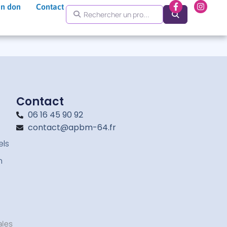
F
I
un don
Contact
Rechercher un pro...
a
n
Search
c
s
e
t
b
a
o
g
o
r
k
a
-
m
f
Contact
06 16 45 90 92
contact@apbm-64.fr
els
n
ales