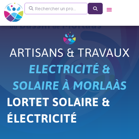
Aller
Rechercher un pro...
Search
au
contenu
ARTISANS & TRAVAUX
ELECTRICITÉ &
SOLAIRE À MORLAÀS
LORTET SOLAIRE &
ÉLECTRICITÉ