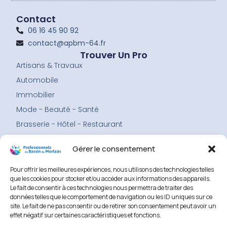
e
t
b
a
Contact
o
g
06 16 45 90 92
o
r
contact@apbm-64.fr
k
a
-
m
Trouver Un Pro
f
Artisans & Travaux
Automobile
Immobilier
Mode - Beauté - Santé
Brasserie - Hôtel - Restaurant
Services
Menu
Gérer le consentement
Accueil
Pour offrir les meilleures expériences, nous utilisons des technologies telles
Les professionnels
que les cookies pour stocker et/ou accéder aux informations des appareils.
Le fait de consentir à ces technologies nous permettra de traiter des
L’association
données telles que le comportement de navigation ou les ID uniques sur ce
Adhérer
site. Le fait de ne pas consentir ou de retirer son consentement peut avoir un
effet négatif sur certaines caractéristiques et fonctions.
Faire un don