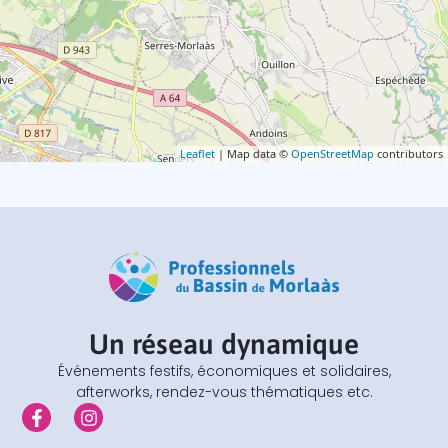
Leaflet
| Map data ©
OpenStreetMap
contributors
Un réseau dynamique
Événements festifs, économiques et solidaires,
afterworks, rendez-vous thématiques etc.
F
I
a
n
c
s