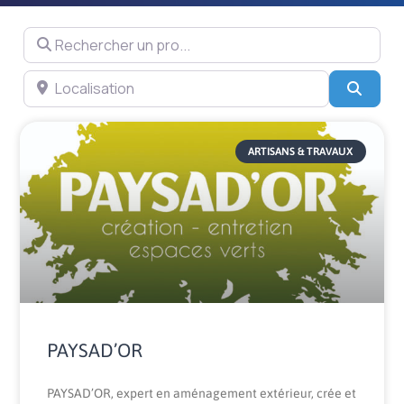
Rechercher un pro...
Localisation
Searc
Page
Page
Page
Page
Page
Page
ARTISANS & TRAVAUX
PAYSAD’OR
PAYSAD’OR, expert en aménagement extérieur, crée et