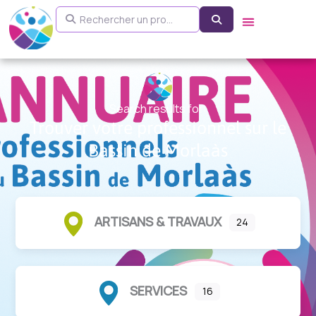
Aller
Rechercher un pro...
Search
au
contenu
Search results for:
Trouver votre professionnel sur le
Bassin de Morlaàs
ARTISANS & TRAVAUX
24
SERVICES
16