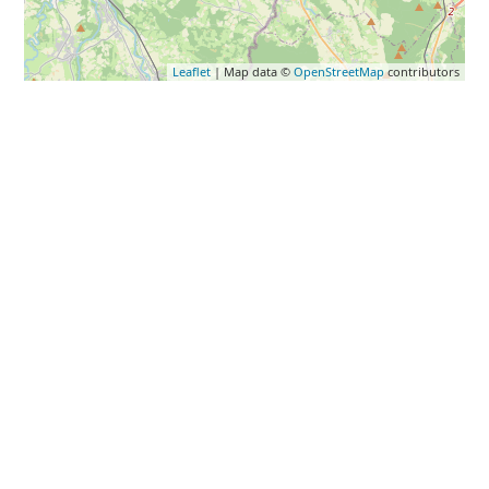
Leaflet
| Map data ©
OpenStreetMap
contributors